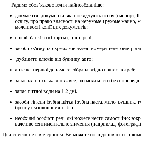
Радимо обовʼязково взяти найнеобхідніше:
документи: документи, які посвідчують особу (паспорт, I
освіту, про право власності на нерухоме і рухоме майно, 
можливості копії цих документів;
гроші, банківські картки, цінні речі;
засоби зв'язку та окремо збережені номери телефонів рід
дублікати ключів від будинку, авто;
аптечка першої допомоги, зібрана згідно ваших потреб;
запас їжі на кілька днів - все, що можна їсти без попереднь
запас питної води на 1-2 дні.
засоби гігієни (зубна щітка і зубна паста, мило, рушник, 
бритву і манікюрний набір.
необхідні особисті речі, які можете нести самостійно: зок
важливе сентиментальне значення (наприклад, фотографії 
Цей список не є вичерпним. Ви можете його доповнити іншими р