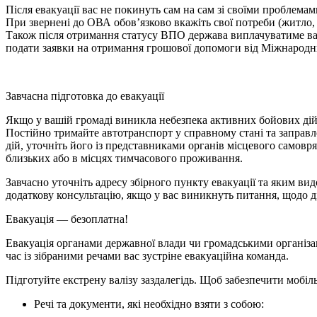
Після евакуації вас не покинуть сам на сам зі своїми проблемам
При звернені до ОВА обов’язково вкажіть свої потреби (житло, 
Також після отримання статусу ВПО держава виплачуватиме вам 
подати заявки на отримання грошової допомоги від Міжнародн
Завчасна підготовка до евакуації
Якщо у вашій громаді виникла небезпека активних бойових дій
Постійно тримайте автотранспорт у справному стані та заправл
дій, уточніть його із представниками органів місцевого самовря
близьких або в місцях тимчасового проживання.
Завчасно уточніть адресу збірного пункту евакуації та яким в
додаткову консультацію, якщо у вас виникнуть питання, щодо д
Евакуація — безоплатна!
Евакуація органами державної влади чи громадськими організац
час із зібраними речами вас зустріне евакуаційна команда.
Підготуйте екстрену валізу заздалегідь. Щоб забезпечити мобіл
Речі та документи, які необхідно взяти з собою: