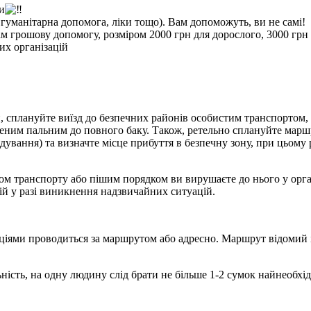
и
гуманітарна допомога, ліки тощо). Вам допоможуть, ви не самі!
грошову допомогу, розміром 2000 грн для дорослого, 3000 грн дл
их організацій
, с
плануйте виїзд до безпечних районів особистим транспортом
,
еним пальним до повного баку. Також, ретельно сплануйте маршр
дування) та визначте місце прибуття в безпечну зону, при цьому 
идом транспорту або пішим порядком ви вирушаєте до нього у ор
ій у разі виникнення надзвичайних ситуацій.
іями проводиться за маршрутом або адресно. Маршрут відомий і 
ьність, на одну людину слід брати не більше 1-2 сумок найнеобхі