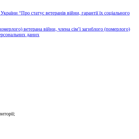
України “Про статус ветеранів війни, гарантії їх соціального
померлого) ветерана війни, члена сім’ї загиблого (померлого)
персональних даних
иторії;