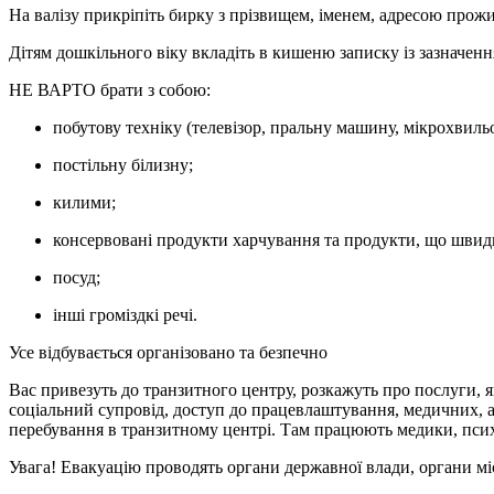
На валізу прикріпіть бирку з прізвищем, іменем, адресою прож
Дітям дошкільного віку вкладіть в кишеню записку із зазначенням
НЕ ВАРТО
брати з собою:
побутову техніку (телевізор, пральну машину, мікрохвильо
постільну білизну;
килими;
консервовані продукти харчування та продукти, що швид
посуд;
інші громіздкі речі.
Усе відбувається організовано та безпечно
Вас привезуть до транзитного центру, розкажуть про послуги, я
соціальний супровід, доступ до працевлаштування, медичних, ад
перебування в транзитному центрі. Там працюють медики, псих
Увага!
Евакуацію проводять органи державної влади, органи міс