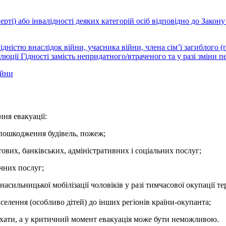
ті) або інвалідності деяких категорій осіб відповідно до Закону 
дністю внаслідок війни, учасника війни, члена сім’ї загиблого (
юції Гідності замість непридатного/втраченого та у разі зміни 
ійни
ня евакуації:
и пошкодження будівель, пожеж;
штових, банківських, адміністративних і соціальних послуг;
чних послуг;
ильницької мобілізації чоловіків у разі тимчасової окупації тер
елення (особливо дітей) до інших регіонів країни-окупанта;
иїхати, а у критичний момент евакуація може бути неможливою.