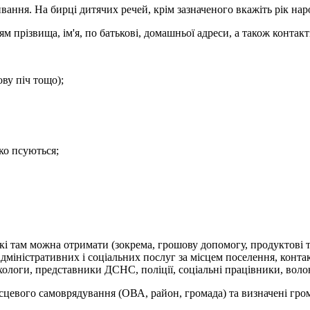
ивання. На бирці дитячих речей, крім зазначеного вкажіть рік на
 прізвища, ім'я, по батькові, домашньої адреси, а також контакті
ву піч тощо);
ко псуються;
кі там можна отримати (зокрема, грошову допомогу, продуктові т
міністративних і соціальних послуг за місцем поселення, контак
ологи, представники ДСНС, поліції, соціальні працівники, воло
цевого самоврядування (ОВА, район, громада) та визначені грома