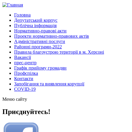
Головна
Депутатський корпус
Публічна інформація
Нормативно-правові акти
Проекти нормативно-правових актів
Адміністративні послуги
Районні програми-2022
Правила благоустрою території в м. Херсоні
Вакансії
прес-центр
Графік прийому громадян
Профспілка
Контакти
Запобігання та виявлення корупції
COVID-19
Меню сайту
Приєднуйтесь!