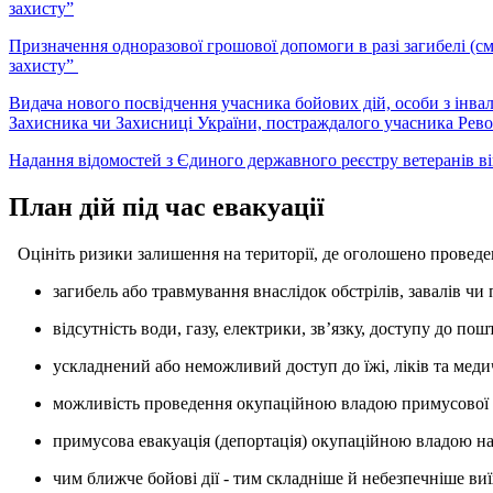
захисту”
Призначення одноразової грошової допомоги в разі загибелі (смер
захисту”
Видача нового посвідчення учасника бойових дій, особи з інвалі
Захисника чи Захисниці України, постраждалого учасника Револ
Надання відомостей з Єдиного державного реєстру ветеранів в
План дій під час евакуації
Оцініть ризики залишення на території, де оголошено проведен
загибель або травмування внаслідок обстрілів, завалів ч
відсутність води, газу, електрики, звʼязку, доступу до по
ускладнений або неможливий доступ до їжі, ліків та меди
можливість проведення окупаційною владою примусової нас
примусова евакуація (депортація) окупаційною владою нас
чим ближче бойові дії - тим складніше й небезпечніше в