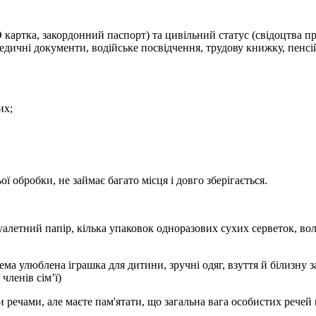
D картка, закордонний паспорт) та цивільний статус (свідоцтва п
медичні документи, водійське посвідчення, трудову книжку, пенсій
них;
ої обробки, не займає багато місця і довго зберігається.
туалетний папір, кілька упаковок одноразових сухих серветок, во
рема улюблена іграшка для дитини, зручні одяг, взуття й білизну з
членів сім’ї)
ечами, але маєте пам'ятати, що загальна вага особистих речей н