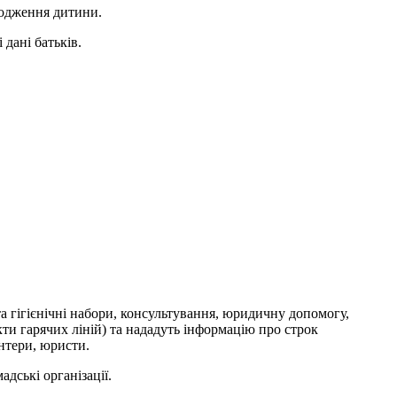
родження дитини.
 дані батьків.
а гігієнічні набори, консультування, юридичну допомогу,
ти гарячих ліній) та нададуть інформацію про строк
нтери, юристи.
дські організації.