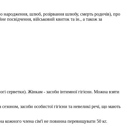
ро народження, шлюб, розірвання шлюбу, смерть родичів), про
не посвідчення, військовий квиток та ін., а також за
логі серветки). Жінкам - засоби інтимної гігієни. Можна взяти
а сезоном, засоби особистої гігієни та невеликі речі, що мають
а кожного члена сім'ї не повинна перевищувати 50 кг.