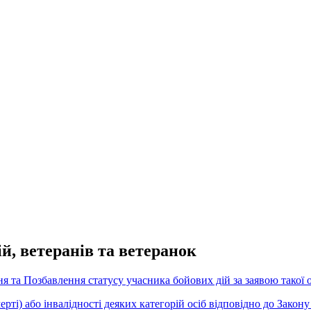
й, ветеранів та ветеранок
я та Позбавлення статусу учасника бойових дій за заявою такої 
ті) або інвалідності деяких категорій осіб відповідно до Закону 