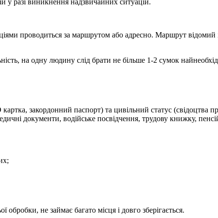
ій у разі виникнення надзвичайних ситуацій.
іями проводиться за маршрутом або адресно. Маршрут відомий і 
ьність, на одну людину слід брати не більше 1-2 сумок найнеобхі
D картка, закордонний паспорт) та цивільний статус (свідоцтва п
медичні документи, водійське посвідчення, трудову книжку, пенсій
них;
ої обробки, не займає багато місця і довго зберігається.