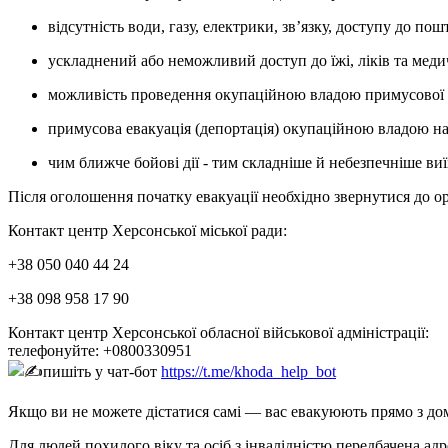
відсутність води, газу, електрики, звʼязку, доступу до по
ускладнений або неможливий доступ до їжі, ліків та меди
можливість проведення окупаційною владою примусової нас
примусова евакуація (депортація) окупаційною владою нас
чим ближче бойові дії - тим складніше й небезпечніше в
Після оголошення початку евакуації необхідно звернутися до о
Контакт центр Херсонської міської ради:
+38 050 040 44 24
+38 098 958 17 90
Контакт центр Херсонської обласної військової адміністрації:
телефонуйте: +0800330951
пишіть у чат-бот
https://t.me/khoda_help_bot
Якщо ви не можете дістатися самі — вас евакуюють прямо з дом
Для людей похилого віку та осіб з інвалідністю передбачена адр