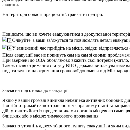
людини.
На території області
працюють \ транзитні центри
.
Повідомте, що ви хочете евакуюватися з деокупованої території
Очікуйте, з вами зв’яжуться та повідомлять деталі евакуаці
У зазначений час прийдіть на місце, звідки відправляється
Після евакуації вас не покинуть сам на сам зі своїми проблемам
При звернені до ОВА обов’язково вкажіть свої потреби (житло, 
Також після отримання статусу ВПО держава виплачуватиме вам 
подати заявки на отримання грошової допомоги від Міжнародн
Завчасна підготовка до евакуації
Якщо у вашій громаді виникла небезпека активних бойових дій
Постійно тримайте автотранспорт у справному стані та заправл
дій, уточніть його із представниками органів місцевого самовря
близьких або в місцях тимчасового проживання.
Завчасно уточніть адресу збірного пункту евакуації та яким в