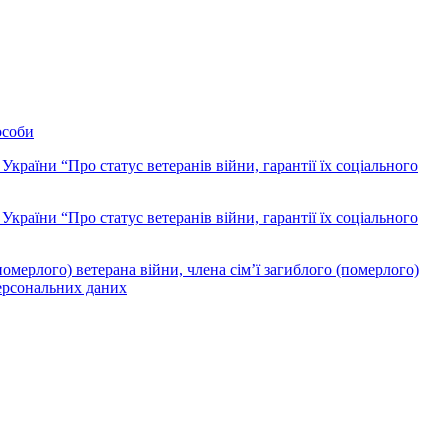
особи
України “Про статус ветеранів війни, гарантії їх соціального
України “Про статус ветеранів війни, гарантії їх соціального
померлого) ветерана війни, члена сім’ї загиблого (померлого)
персональних даних