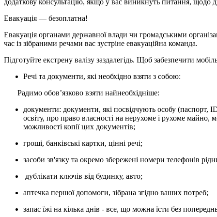
додаткову консультацію, якщо у вас виникнуть питання, щодо д
Евакуація — безоплатна!
Евакуація органами державної влади чи громадськими організац
час із зібраними речами вас зустріне евакуаційна команда.
Підготуйте екстрену валізу заздалегідь. Щоб забезпечити мобіл
Речі та документи, які необхідно взяти з собою:
Радимо обовʼязково взяти найнеобхідніше:
документи: документи, які посвідчують особу (паспорт, I
освіту, про право власності на нерухоме і рухоме майно, 
можливості копії цих документів;
гроші, банківські картки, цінні речі;
засоби зв'язку та окремо збережені номери телефонів рід
дублікати ключів від будинку, авто;
аптечка першої допомоги, зібрана згідно ваших потреб;
запас їжі на кілька днів - все, що можна їсти без попереднь