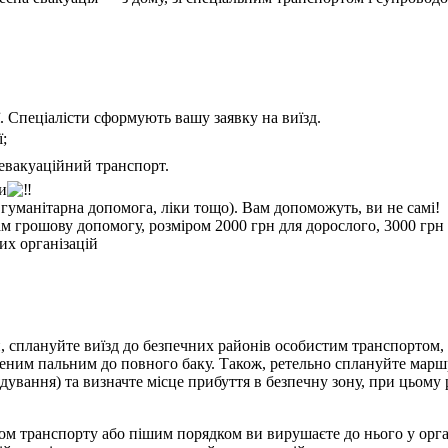
. Спеціалісти сформують вашу заявку на виїзд.
ї;
 евакуаційний транспорт.
и
гуманітарна допомога, ліки тощо). Вам допоможуть, ви не самі!
грошову допомогу, розміром 2000 грн для дорослого, 3000 грн дл
их організацій
, с
плануйте виїзд до безпечних районів особистим транспортом
,
еним пальним до повного баку. Також, ретельно сплануйте маршр
дування) та визначте місце прибуття в безпечну зону, при цьому 
идом транспорту або пішим порядком ви вирушаєте до нього у ор