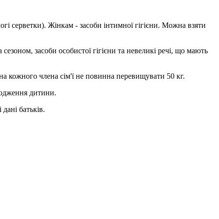
логі серветки). Жінкам - засоби інтимної гігієни. Можна взяти
а сезоном, засоби особистої гігієни та невеликі речі, що мають
а кожного члена сім'ї не повинна перевищувати 50 кг.
родження дитини.
 дані батьків.