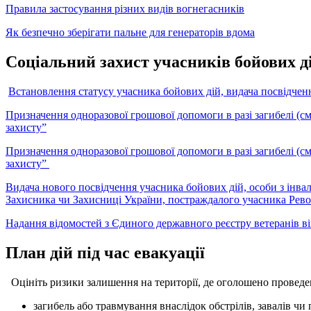
Правила застосування різних видів вогнегасників
Як безпечно зберігати пальне для генераторів вдома
Соціальний захист учасників бойових ді
Встановлення статусу учасника бойових дій, видача посвідченн
Призначення одноразової грошової допомоги в разі загибелі (смер
захисту”
Призначення одноразової грошової допомоги в разі загибелі (смер
захисту”
Видача нового посвідчення учасника бойових дій, особи з інвалі
Захисника чи Захисниці України, постраждалого учасника Револ
Надання відомостей з Єдиного державного реєстру ветеранів в
План дій під час евакуації
Оцініть ризики залишення на території, де оголошено проведен
загибель або травмування внаслідок обстрілів, завалів ч