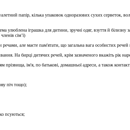
туалетний папір, кілька упаковок одноразових сухих серветок, во
рема улюблена іграшка для дитини, зручні одяг, взуття й білизну з
членів сім’ї)
ечами, але маєте пам'ятати, що загальна вага особистих речей н
ивання. На бирці дитячих речей, крім зазначеного вкажіть рік на
 прізвища, ім'я, по батькові, домашньої адреси, а також контакті
ву піч тощо);
ко псуються;