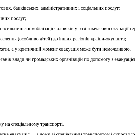
штових, банківських, адміністративних і соціальних послуг;
чних послуг;
ильницької мобілізації чоловіків у разі тимчасової окупації тер
елення (особливо дітей) до інших регіонів країни-окупанта;
иїхати, а у критичний момент евакуація може бути неможливою.
рганів влади чи громадських організацій по допомогу з евакуаці
у на спеціальному транспорті.
есна евакуація — з дому, зі спеціальним транспортом і супроводо