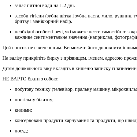
запас питної води на 1-2 дні.
засоби гігієни (зубна щітка і зубна паста, мило, рушник, 
бритву і манікюрний набір.
необхідні особисті речі, які можете нести самостійно: зок
важливе сентиментальне значення (наприклад, фотографії 
Цей список не є вичерпним. Ви можете його доповнити іншими р
На валізу прикріпіть бирку з прізвищем, іменем, адресою прож
Дітям дошкільного віку вкладіть в кишеню записку із зазначенням
НЕ ВАРТО
брати з собою:
побутову техніку (телевізор, пральну машину, мікрохвильо
постільну білизну;
килими;
консервовані продукти харчування та продукти, що швид
посуд;