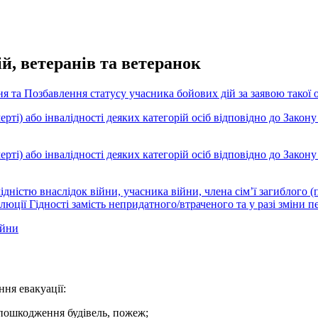
й, ветеранів та ветеранок
я та Позбавлення статусу учасника бойових дій за заявою такої 
ті) або інвалідності деяких категорій осіб відповідно до Закону 
ті) або інвалідності деяких категорій осіб відповідно до Закону 
дністю внаслідок війни, учасника війни, члена сім’ї загиблого (
юції Гідності замість непридатного/втраченого та у разі зміни 
ійни
ня евакуації:
и пошкодження будівель, пожеж;