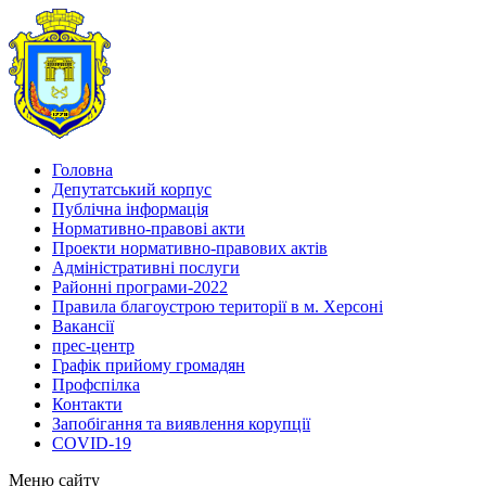
Головна
Депутатський корпус
Публічна інформація
Нормативно-правові акти
Проекти нормативно-правових актів
Адміністративні послуги
Районні програми-2022
Правила благоустрою території в м. Херсоні
Вакансії
прес-центр
Графік прийому громадян
Профспілка
Контакти
Запобігання та виявлення корупції
COVID-19
Меню сайту