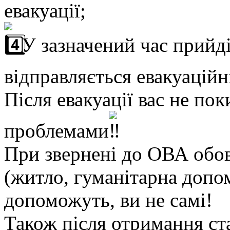
евакуації;
У зазначений час прийді
відправляється евакуаційн
Після евакуації вас не пок
проблемами
При звернені до ОВА обов
(житло, гуманітарна допом
допоможуть, ви не самі!
Також після отримання с