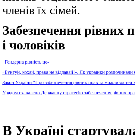
членів їх сімей.
Забезпечення рівних 
і чоловіків
Гендерна рівність це-
«Бунтуй, кохай, права не віддавай!». Як українки розпочинали 
Закон України "Про забезпечення рівних прав та можливостей ж
Урядом схавалено Державну стратегію забезпечення рівних прав
В Україні стартувал