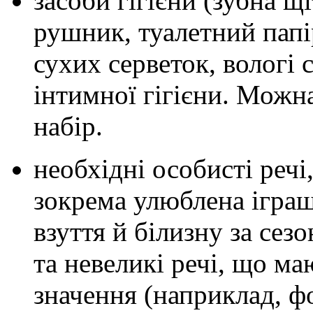
засоби гігієни (зубна щі
рушник, туалетний папі
сухих серветок, вологі 
інтимної гігієни. Можн
набір.
необхідні особисті речі
зокрема улюблена іграш
взуття й білизну за сезо
та невеликі речі, що м
значення (наприклад, фо