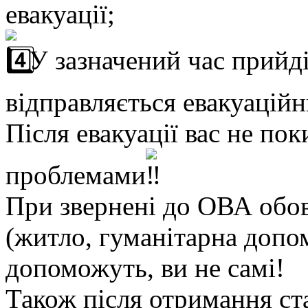
евакуації;
У зазначений час прийді
відправляється евакуаційн
Після евакуації вас не пок
проблемами
При звернені до ОВА обов
(житло, гуманітарна допом
допоможуть, ви не самі!
Також після отримання с