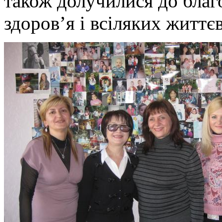
також долучилися до благо
здоров’я і всіляких життєв