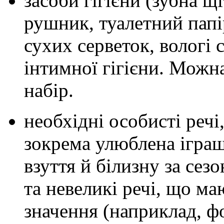
засоби гігієни (зубна щі
рушник, туалетний папі
сухих серветок, вологі 
інтимної гігієни. Можн
набір.
необхідні особисті речі
зокрема улюблена іграш
взуття й білизну за сезо
та невеликі речі, що м
значення (наприклад, фо