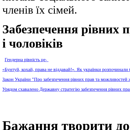
членів їх сімей.
Забезпечення рівних 
і чоловіків
Гендерна рівність це-
«Бунтуй, кохай, права не віддавай!». Як українки розпочинали 
Закон України "Про забезпечення рівних прав та можливостей ж
Урядом схавалено Державну стратегію забезпечення рівних прав
Бажання творити добр