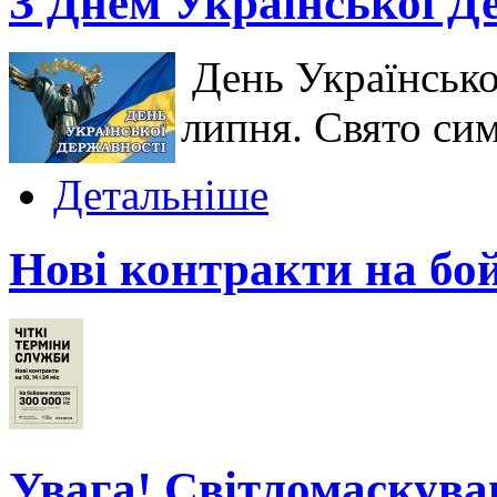
З Днем Української Д
День Українсько
липня. Свято сим
Детальніше
Нові контракти на бо
Увага! Світломаскува