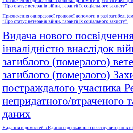
Призначення одноразової грошової допомоги в разі загибелі (сме
“Про статус ветеранів війни, гарантії їх соціального захисту”
Призначення одноразової грошової допомоги в разі загибелі (сме
“Про статус ветеранів війни, гарантії їх соціального захисту”
Видача нового посвідчення
інвалідністю внаслідок вій
загиблого (померлого) вете
загиблого (померлого) Зах
постраждалого учасника Ре
непридатного/втраченого т
даних
Надання відомостей з Єдиного державного реєстру ветеранів в