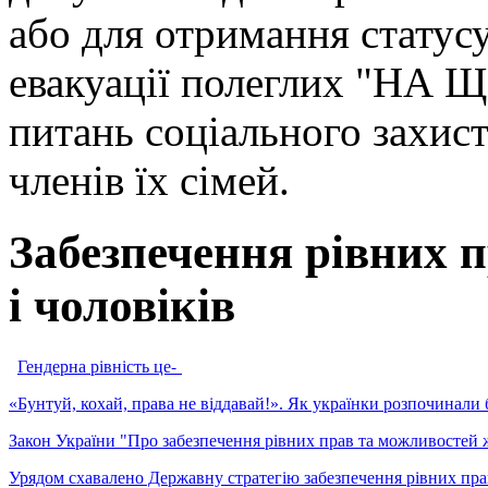
або для отримання статус
евакуації полеглих "НА Щ
питань соціального захис
членів їх сімей.
Забезпечення рівних 
і чоловіків
Гендерна рівність це-
«Бунтуй, кохай, права не віддавай!». Як українки розпочинали 
Закон України "Про забезпечення рівних прав та можливостей ж
Урядом схавалено Державну стратегію забезпечення рівних прав