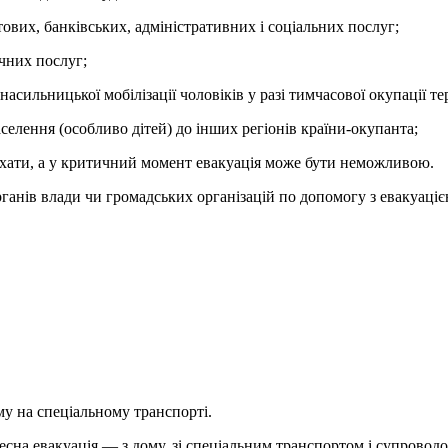
штових, банківських, адміністративних і соціальних послуг;
чних послуг;
ильницької мобілізації чоловіків у разі тимчасової окупації тер
елення (особливо дітей) до інших регіонів країни-окупанта;
иїхати, а у критичний момент евакуація може бути неможливою.
рганів влади чи громадських організацій по допомогу з евакуаці
у на спеціальному транспорті.
есна евакуація — з дому, зі спеціальним транспортом і супроводо