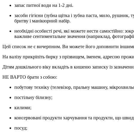
запас питної води на 1-2 дні.
засоби гігієни (зубна щітка і зубна паста, мило, рушник, 
бритву і манікюрний набір.
необхідні особисті речі, які можете нести самостійно: зок
важливе сентиментальне значення (наприклад, фотографії 
Цей список не є вичерпним. Ви можете його доповнити іншими р
На валізу прикріпіть бирку з прізвищем, іменем, адресою прож
Дітям дошкільного віку вкладіть в кишеню записку із зазначенням
НЕ ВАРТО
брати з собою:
побутову техніку (телевізор, пральну машину, мікрохвильо
постільну білизну;
килими;
консервовані продукти харчування та продукти, що швид
посуд;