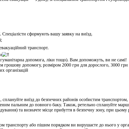
. Спеціалісти сформують вашу заявку на виїзд.
ї;
 евакуаційний транспорт.
и
гуманітарна допомога, ліки тощо). Вам допоможуть, ви не самі!
грошову допомогу, розміром 2000 грн для дорослого, 3000 грн дл
их організацій
, с
плануйте виїзд до безпечних районів особистим транспортом
,
еним пальним до повного баку. Також, ретельно сплануйте маршр
дування) та визначте місце прибуття в безпечну зону, при цьому 
идом транспорту або пішим порядком ви вирушаєте до нього у ор