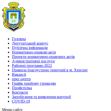
Головна
Депутатський корпус
Публічна інформація
Нормативно-правові акти
Проекти нормативно-правових актів
Адміністративні послуги
Районні програми-2022
Правила благоустрою території в м. Херсоні
Вакансії
прес-центр
Графік прийому громадян
Профспілка
Контакти
Запобігання та виявлення корупції
COVID-19
Меню сайту