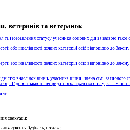
й, ветеранів та ветеранок
я та Позбавлення статусу учасника бойових дій за заявою такої 
ті) або інвалідності деяких категорій осіб відповідно до Закону 
ті) або інвалідності деяких категорій осіб відповідно до Закону 
дністю внаслідок війни, учасника війни, члена сім’ї загиблого (
юції Гідності замість непридатного/втраченого та у разі зміни 
ійни
ня евакуації:
и пошкодження будівель, пожеж;