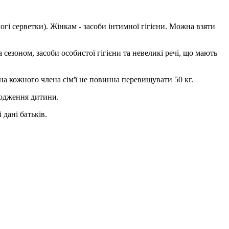
логі серветки). Жінкам - засоби інтимної гігієни. Можна взяти
а сезоном, засоби особистої гігієни та невеликі речі, що мають
а кожного члена сім'ї не повинна перевищувати 50 кг.
родження дитини.
 дані батьків.