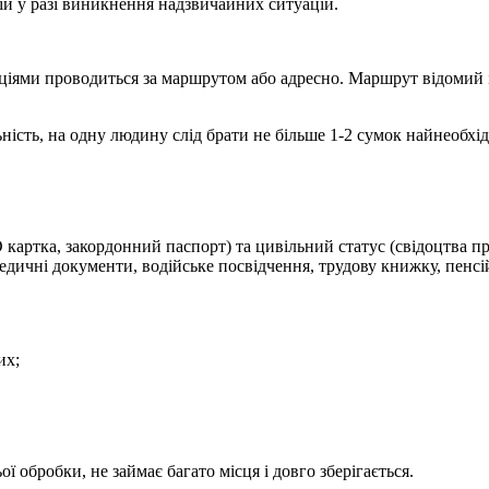
ій у разі виникнення надзвичайних ситуацій.
іями проводиться за маршрутом або адресно. Маршрут відомий і 
ьність, на одну людину слід брати не більше 1-2 сумок найнеобхі
D картка, закордонний паспорт) та цивільний статус (свідоцтва п
медичні документи, водійське посвідчення, трудову книжку, пенсій
них;
ої обробки, не займає багато місця і довго зберігається.