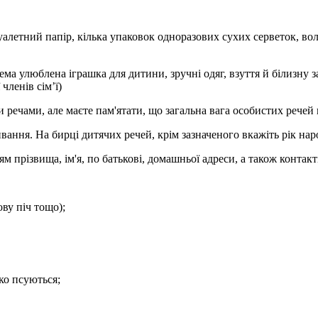
туалетний папір, кілька упаковок одноразових сухих серветок, во
рема улюблена іграшка для дитини, зручні одяг, взуття й білизну з
членів сім’ї)
ечами, але маєте пам'ятати, що загальна вага особистих речей н
ивання. На бирці дитячих речей, крім зазначеного вкажіть рік на
 прізвища, ім'я, по батькові, домашньої адреси, а також контакті
ву піч тощо);
ко псуються;