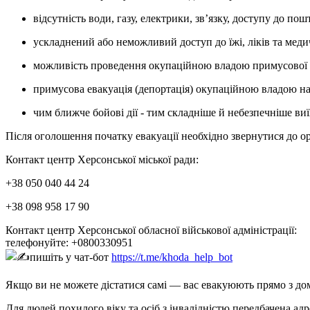
відсутність води, газу, електрики, звʼязку, доступу до по
ускладнений або неможливий доступ до їжі, ліків та меди
можливість проведення окупаційною владою примусової нас
примусова евакуація (депортація) окупаційною владою нас
чим ближче бойові дії - тим складніше й небезпечніше в
Після оголошення початку евакуації необхідно звернутися до о
Контакт центр Херсонської міської ради:
+38 050 040 44 24
+38 098 958 17 90
Контакт центр Херсонської обласної військової адміністрації:
телефонуйте: +0800330951
пишіть у чат-бот
https://t.me/khoda_help_bot
Якщо ви не можете дістатися самі — вас евакуюють прямо з дом
Для людей похилого віку та осіб з інвалідністю передбачена адр