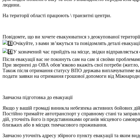
людини.
На території області
працюють \ транзитні центри
.
Повідомте, що ви хочете евакуюватися з деокупованої території
Очікуйте, з вами зв’яжуться та повідомлять деталі евакуаці
У зазначений час прийдіть на місце, звідки відправляється
Після евакуації вас не покинуть сам на сам зі своїми проблемам
При звернені до ОВА обов’язково вкажіть свої потреби (житло, 
Також після отримання статусу ВПО держава виплачуватиме вам 
подати заявки на отримання грошової допомоги від Міжнародн
Завчасна підготовка до евакуації
Якщо у вашій громаді виникла небезпека активних бойових дій
Постійно тримайте автотранспорт у справному стані та заправл
дій, уточніть його із представниками органів місцевого самовря
близьких або в місцях тимчасового проживання.
Завчасно уточніть адресу збірного пункту евакуації та яким в