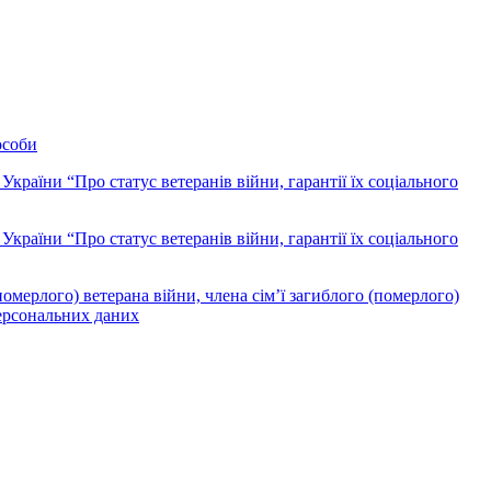
особи
України “Про статус ветеранів війни, гарантії їх соціального
України “Про статус ветеранів війни, гарантії їх соціального
померлого) ветерана війни, члена сім’ї загиблого (померлого)
персональних даних