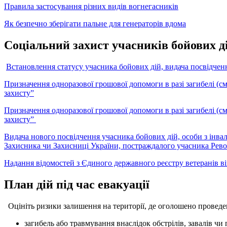
Правила застосування різних видів вогнегасників
Як безпечно зберігати пальне для генераторів вдома
Соціальний захист учасників бойових ді
Встановлення статусу учасника бойових дій, видача посвідченн
Призначення одноразової грошової допомоги в разі загибелі (смер
захисту”
Призначення одноразової грошової допомоги в разі загибелі (смер
захисту”
Видача нового посвідчення учасника бойових дій, особи з інвалі
Захисника чи Захисниці України, постраждалого учасника Револ
Надання відомостей з Єдиного державного реєстру ветеранів в
План дій під час евакуації
Оцініть ризики залишення на території, де оголошено проведен
загибель або травмування внаслідок обстрілів, завалів ч