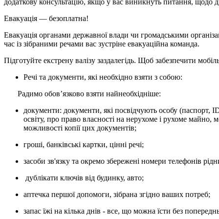
додаткову консультацію, якщо у вас виникнуть питання, щодо д
Евакуація — безоплатна!
Евакуація органами державної влади чи громадськими організац
час із зібраними речами вас зустріне евакуаційна команда.
Підготуйте екстрену валізу заздалегідь. Щоб забезпечити мобіл
Речі та документи, які необхідно взяти з собою:
Радимо обовʼязково взяти найнеобхідніше:
документи: документи, які посвідчують особу (паспорт, I
освіту, про право власності на нерухоме і рухоме майно, 
можливості копії цих документів;
гроші, банківські картки, цінні речі;
засоби зв'язку та окремо збережені номери телефонів рід
дублікати ключів від будинку, авто;
аптечка першої допомоги, зібрана згідно ваших потреб;
запас їжі на кілька днів - все, що можна їсти без попереднь